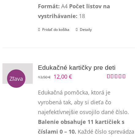
Formát:
A4
Počet listov na
vystrihávanie:
18
Pridať do košíka
Detaily
Edukačné kartičky pre deti
Pôvodná
Aktuálna
12,00
€
13,50
€
Zľava
Hodnotenie
cena
cena
5.00
z 5
Edukačná pomôcka, ktorá je
bola:
je:
vyrobená tak, aby si dieťa čo
13,50 €.
12,00 €.
najefektívnejšie osvojilo dané číslo.
Balenie obsahuje 11 kartičiek s
číslami 0 – 10.
Každé číslo sprevádza