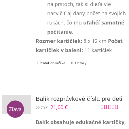
na prstoch, tak si dieťa vie
nacvičiť aj daný počet na svojich
rukách, čo mu
uľahčí samotné
počítanie.
Rozmer kartičiek:
8 x 12 cm
Počet
kartičiek v balení:
11 kartičiek
Pridať do košíka
Detaily
Balík rozprávkové čísla pre deti
Pôvodná
Aktuálna
21,00
€
22,70
€
Zľava
Hodnotenie
cena
cena
5.00
z 5
Balík obsahuje edukačné kartičky,
bola:
je: