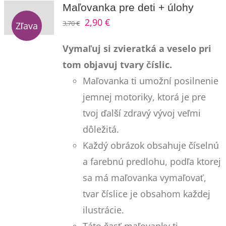
Maľovanka pre deti + úlohy
Pôvodná
Aktuálna
2,90
€
Kontakt
3,70
€
Zľava
cena
cena
Vymaľuj si zvieratká a veselo pri
bola:
je:
tom objavuj tvary číslic.
3,70 €.
2,90 €.
Maľovanka ti umožní posilnenie
jemnej motoriky, ktorá je pre
tvoj ďalší zdravý vývoj veľmi
dôležitá.
Každý obrázok obsahuje číselnú
a farebnú predlohu, podľa ktorej
sa má maľovanka vymaľovať,
tvar číslice je obsahom každej
ilustrácie.
Táto časť maľovanky ti