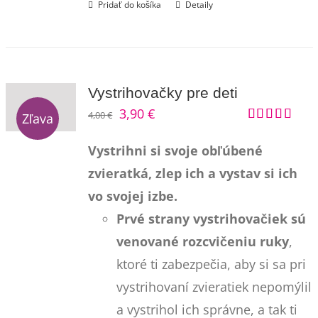
Pridať do košíka
Detaily
Vystrihovačky pre deti
Pôvodná
Aktuálna
3,90
€
4,00
€
Zľava
Hodnotenie
cena
cena
5.00
z 5
Vystrihni si svoje obľúbené
bola:
je:
zvieratká, zlep ich a vystav si ich
4,00 €.
3,90 €.
vo svojej izbe.
Prvé strany vystrihovačiek sú
venované rozcvičeniu ruky
,
ktoré ti zabezpečia, aby si sa pri
vystrihovaní zvieratiek nepomýlil
a vystrihol ich správne, a tak ti