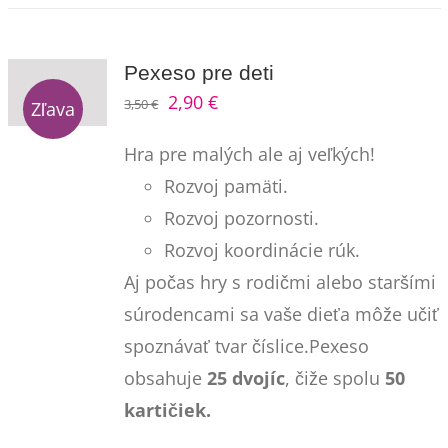
Pexeso pre deti
Pôvodná
Aktuálna
2,90
€
3,50
€
Zľava
cena
cena
Hra pre malých ale aj veľkých!
bola:
je:
Rozvoj pamäti.
3,50 €.
2,90 €.
Rozvoj pozornosti.
Rozvoj koordinácie rúk.
Aj počas hry s rodičmi alebo staršími
súrodencami sa vaše dieťa môže učiť
spoznávať tvar číslice.Pexeso
obsahuje
25 dvojíc
, čiže spolu
50
kartičiek.