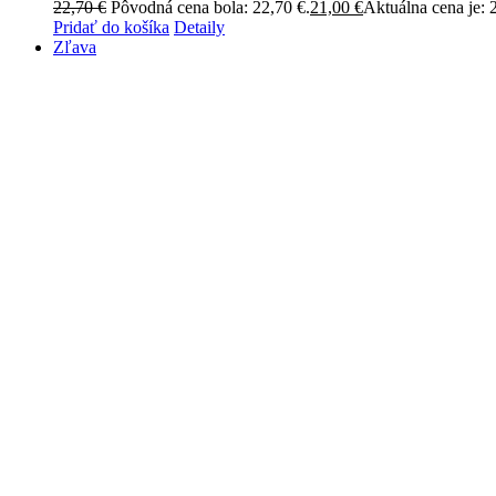
22,70
€
Pôvodná cena bola: 22,70 €.
21,00
€
Aktuálna cena je: 
Pridať do košíka
Detaily
Zľava