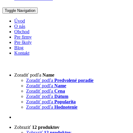
Toggle Navigation
Úvod
O nás
Obchod
Pre firmy
Pre školy
Blog
Kontakt
Zoradiť podľa
Name
Zoradiť podľa
Predvolené poradie
Zoradiť podľa
Name
Zoradiť podľa
Cena
Zoradiť podľa
Dátum
Zoradiť podľa
Popularita
Zoradiť podľa
Hodnotenie
Zobraziť
12 produktov
Zobraziť
12 produktov