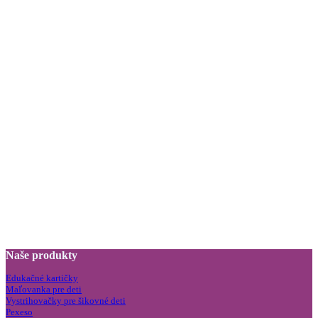
Naše produkty
Edukačné kartičky
Maľovanka pre deti
Vystrihovačky pre šikovné deti
Pexeso