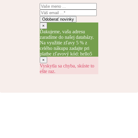
Odoberať novinky
×
Ďakujeme, vašu adresu
zaradíme do našej databázy.
Na využitie zľavy 5 % z
celého nákupu zadajte pri
platbe zľavový kód: hello5
×
Vyskytla sa chyba, skúste to
ešte raz.