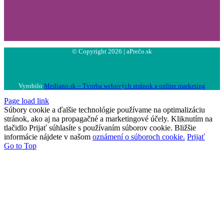
© Copyright 2026 | aPrečo.sk
Vyrobilo
Mediano.sk – Tvorba webových stránok a online marketing
Page load link
Súbory cookie a ďalšie technológie používame na optimalizáciu
stránok, ako aj na propagačné a marketingové účely. Kliknutím na
tlačidlo Prijať súhlasíte s používaním súborov cookie. Bližšie
informácie nájdete v našom
oznámení o súboroch cookie.
Prijať
Go to Top