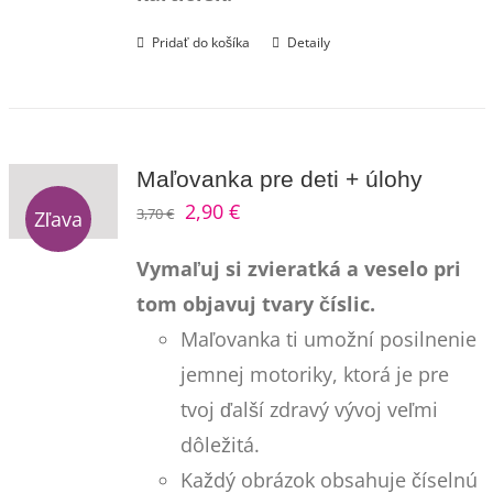
Pridať do košíka
Detaily
Maľovanka pre deti + úlohy
Pôvodná
Aktuálna
2,90
€
3,70
€
Zľava
cena
cena
Vymaľuj si zvieratká a veselo pri
bola:
je:
tom objavuj tvary číslic.
3,70 €.
2,90 €.
Maľovanka ti umožní posilnenie
jemnej motoriky, ktorá je pre
tvoj ďalší zdravý vývoj veľmi
dôležitá.
Každý obrázok obsahuje číselnú