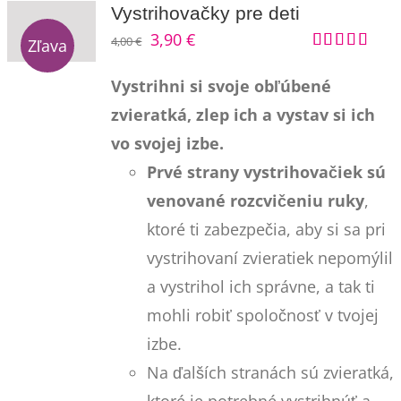
Vystrihovačky pre deti
Pôvodná
Aktuálna
3,90
€
Kontakt
4,00
€
Zľava
Hodnotenie
cena
cena
5.00
z 5
Vystrihni si svoje obľúbené
bola:
je:
zvieratká, zlep ich a vystav si ich
4,00 €.
3,90 €.
vo svojej izbe.
Prvé strany vystrihovačiek sú
venované rozcvičeniu ruky
,
ktoré ti zabezpečia, aby si sa pri
vystrihovaní zvieratiek nepomýlil
a vystrihol ich správne, a tak ti
mohli robiť spoločnosť v tvojej
izbe.
Na ďalších stranách sú zvieratká,
ktoré je potrebné vystrihnúť a