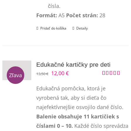
čísla.
Formát:
A5
Počet strán:
28
Pridať do košíka
Detaily
Edukačné kartičky pre deti
Pôvodná
Aktuálna
12,00
€
13,50
€
Zľava
Hodnotenie
cena
cena
5.00
z 5
Edukačná pomôcka, ktorá je
bola:
je:
vyrobená tak, aby si dieťa čo
13,50 €.
12,00 €.
najefektívnejšie osvojilo dané číslo.
Balenie obsahuje 11 kartičiek s
číslami 0 – 10.
Každé číslo sprevádza