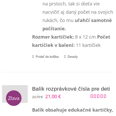
na prstoch, tak si dieťa vie
nacvičiť aj daný počet na svojich
rukách, čo mu
uľahčí samotné
počítanie.
Rozmer kartičiek:
8 x 12 cm
Počet
kartičiek v balení:
11 kartičiek
Pridať do košíka
Detaily
Balík rozprávkové čísla pre deti
Pôvodná
Aktuálna
21,00
€
22,70
€
Zľava
Hodnotenie
cena
cena
5.00
z 5
Balík obsahuje edukačné kartičky,
bola:
je: