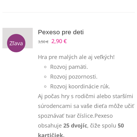
Pexeso pre deti
Pôvodná
Aktuálna
2,90
€
3,50
€
Zľava
cena
cena
Hra pre malých ale aj veľkých!
bola:
je:
Rozvoj pamäti.
3,50 €.
2,90 €.
Rozvoj pozornosti.
Rozvoj koordinácie rúk.
Aj počas hry s rodičmi alebo staršími
súrodencami sa vaše dieťa môže učiť
spoznávať tvar číslice.Pexeso
obsahuje
25 dvojíc
, čiže spolu
50
kartičiek.