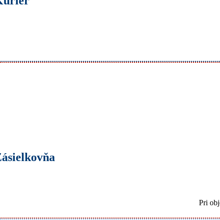
Kuriér
ásielkovňa
Pri ob