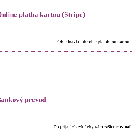
nline platba kartou (Stripe)
Objednávku uhradíte platobnou kartou pr
Bankový prevod
Po prijatí objednávky vám zašleme e-mai