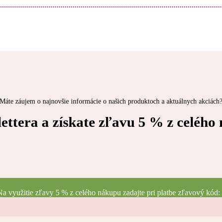
Máte záujem o najnovšie informácie o našich produktoch a aktuálnych akciách
ettera a
získate zľavu 5 % z celého
a využitie zľavy 5 % z celého nákupu zadajte pri platbe zľavový kód: