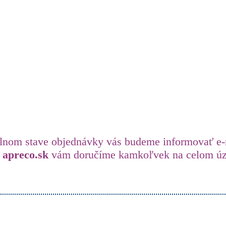
lnom stave objednávky vás budeme informovať e
u
a
preco.sk
vám doručíme kamkoľvek na celom úze