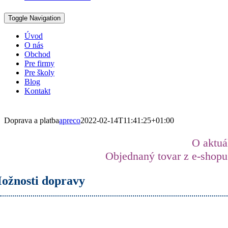
Toggle Navigation
Úvod
O nás
Obchod
Pre firmy
Pre školy
Blog
Kontakt
Doprava a platba
apreco
2022-02-14T11:41:25+01:00
O aktuá
Objednaný tovar z e-shop
ožnosti dopravy