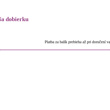
Na dobierku
Platba za balík prebieha až pri doručení v