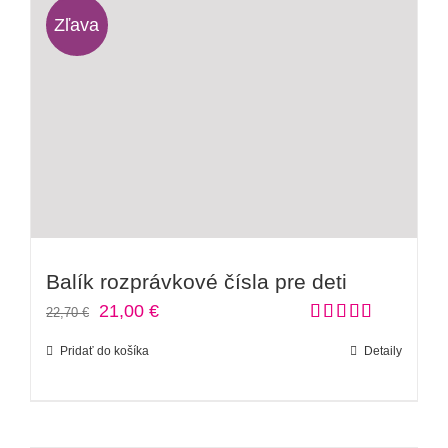
Zľava
Kontakt
Balík rozprávkové čísla pre deti
Pôvodná
Aktuálna
21,00
€
22,70
€
Hodnotenie
cena
cena
Pridať do košíka
Detaily
5.00
z 5
bola:
je:
22,70 €.
21,00 €.