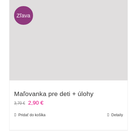
Zľava
Maľovanka pre deti + úlohy
Pôvodná
Aktuálna
2,90
€
3,70
€
cena
cena
Pridať do košíka
Detaily
bola:
je:
3,70 €.
2,90 €.