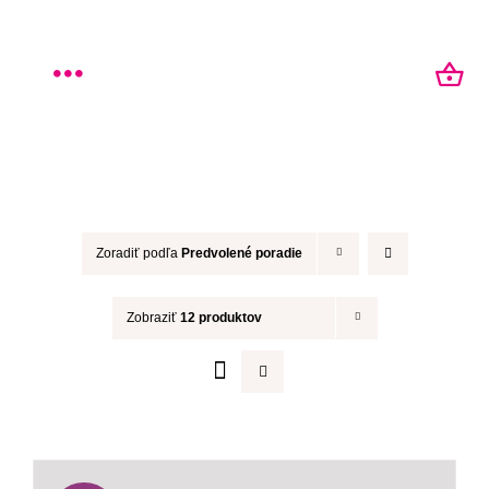
Skip
to
Toggle
content
Navigation
Úvod
O nás
Zoradiť podľa
Predvolené poradie
Obchod
Zobraziť
12 produktov
Pre firmy
Pre školy
Blog