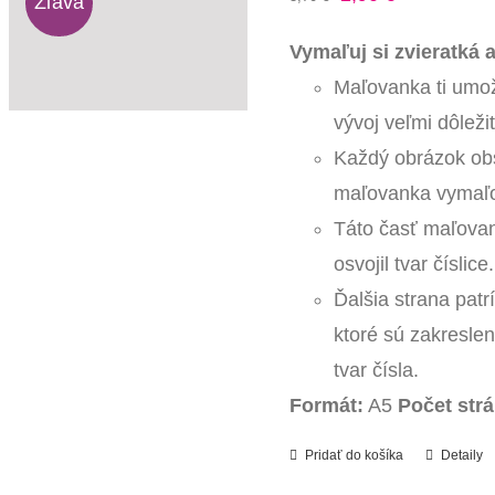
Zľava
cena
cena
Vymaľuj si zvieratká a
bola:
je:
Maľovanka ti umožn
3,70 €.
2,90 €.
vývoj veľmi dôležit
Každý obrázok obs
maľovanka vymaľova
Táto časť maľovank
osvojil tvar číslice.
Ďalšia strana patr
ktoré sú zakreslen
tvar čísla.
Formát:
A5
Počet strá
Pridať do košíka
Detaily