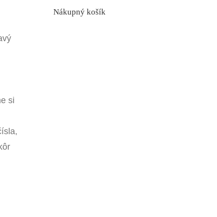
Nákupný košík
avý
e si
ísla,
kôr