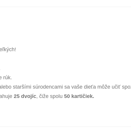
eľkých!
.
e rúk.
 alebo staršími súrodencami sa vaše dieťa môže učiť sp
sahuje
25 dvojíc
, čiže spolu
50 kartičiek.