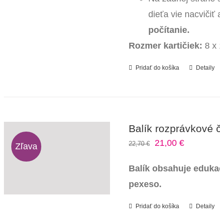
dieťa vie nacvičiť
počítanie.
Rozmer kartičiek:
8 x
Pridať do košíka
Detaily
Balík rozprávkové č
Pôvodná
Aktuálna
21,00
€
22,70
€
Zľava
cena
cena
Balík obsahuje eduka
bola:
je:
pexeso.
22,70 €.
21,00 €.
Pridať do košíka
Detaily