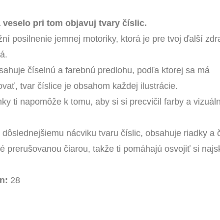
 veselo pri tom objavuj tvary číslic.
í posilnenie jemnej motoriky, ktorá je pre tvoj ďalší zdr
á.
ahuje číselnú a farebnú predlohu, podľa ktorej sa má
ť, tvar číslice je obsahom každej ilustrácie.
y ti napomôže k tomu, aby si si precvičil farby a vizuáln
í dôslednejšiemu nácviku tvaru číslic, obsahuje riadky a č
é prerušovanou čiarou, takže ti pomáhajú osvojiť si najs
n:
28