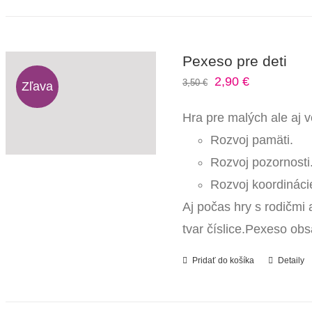
Pexeso pre deti
Pôvodná
Aktuálna
2,90
€
3,50
€
Zľava
cena
cena
Hra pre malých ale aj v
bola:
je:
Rozvoj pamäti.
3,50 €.
2,90 €.
Rozvoj pozornosti
Rozvoj koordináci
Aj počas hry s rodičmi
tvar číslice.Pexeso ob
Pridať do košíka
Detaily