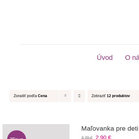
Skip
to
content
Úvod
O n
Zoradiť podľa
Cena
Zobraziť
12 produktov
Maľovanka pre deti
Pôvodná
Aktuálna
2,90
€
3,70
€