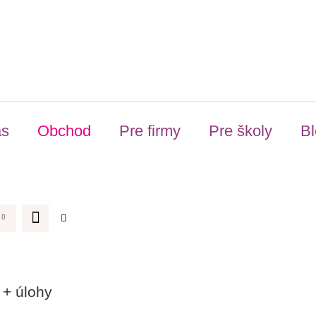
ás
Obchod
Pre firmy
Pre školy
Bl
 + úlohy