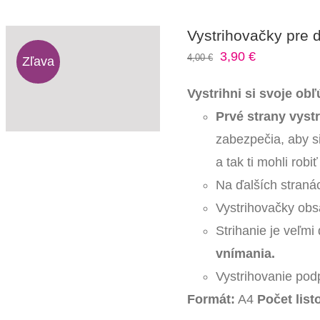
Vystrihovačky pre d
Pôvodná
Aktuálna
3,90
€
4,00
€
Zľava
cena
cena
Vystrihni si svoje obľ
bola:
je:
Prvé strany vyst
4,00 €.
3,90 €.
zabezpečia, aby si
a tak ti mohli robi
Na ďalších stranác
Vystrihovačky obsa
Strihanie je veľmi 
vnímania.
Vystrihovanie pod
Formát:
A4
Počet list