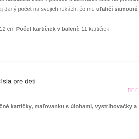
 aj daný počet na svojich rukách, čo mu
uľahčí samotné
 12 cm
Počet kartičiek v balení:
11 kartičiek
ísla pre deti
Hodn
5.00
čné kartičky, maľovanku s úlohami, vystrihovačky a