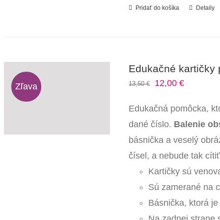
Pridať do košíka
Detaily
Edukačné kartičky p
Pôvodná
Aktuálna
12,00
€
13,50
€
Zľava
cena
cena
Edukačná pomôcka, ktorá
bola:
je:
dané číslo.
Balenie obs
13,50 €.
12,00 €.
básnička a veselý obrá
čísel, a nebude tak cít
Kartičky sú veno
Sú zamerané na 
Básnička, ktorá j
Na zadnej strane 