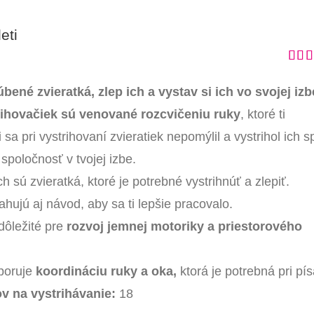
eti
Hodn
5.00
úbené zvieratká, zlep ich a vystav si ich vo svojej izb
rihovačiek sú venované rozcvičeniu ruky
, ktoré ti
 sa pri vystrihovaní zvieratiek nepomýlil a vystrihol ich 
ť spoločnosť v tvojej izbe.
h sú zvieratká, ktoré je potrebné vystrihnúť a zlepiť.
hujú aj návod, aby sa ti lepšie pracovalo.
dôležité pre
rozvoj jemnej motoriky a priestorového
poruje
koordináciu ruky a oka,
ktorá je potrebná pri pís
ov na vystrihávanie:
18