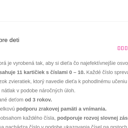
re deti
Hodn
5.00
 je vyrobená tak, aby si dieťa čo najefektívnejšie osvoj
ahuje 11 kartičiek s číslami 0 – 10.
Každé číslo sprev
zok zvieratiek, ktorý navedie dieťa k pohodlnému učeniu
iť nátlak v podobe náročných úloh.
vané deťom
od 3 rokov.
celkovú
podporu zrakovej pamäti a vnímania.
e obsahom každého čísla,
podporuje rozvoj slovnej zás
sa nachádza číslo v podobe ukazovania čísel na prstoch,