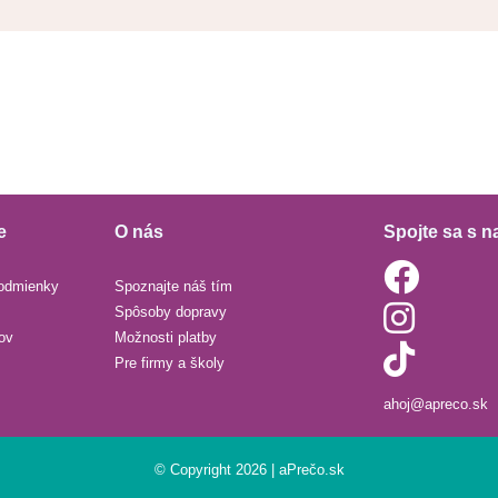
e
O nás
Spojte sa s n
odmienky
Spoznajte náš tím
Spôsoby dopravy
ov
Možnosti platby
Pre firmy a školy
ahoj@apreco.sk
© Copyright 2026 | aPrečo.sk