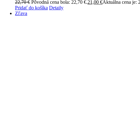
22,70
€
Pôvodná cena bola: 22,70 €.
21,00
€
Aktuálna cena je: 
Pridať do košíka
Detaily
Zľava