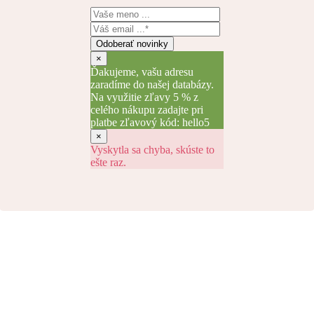
Odoberať novinky
×
Ďakujeme, vašu adresu
zaradíme do našej databázy.
Na využitie zľavy 5 % z
celého nákupu zadajte pri
platbe zľavový kód: hello5
×
Vyskytla sa chyba, skúste to
ešte raz.