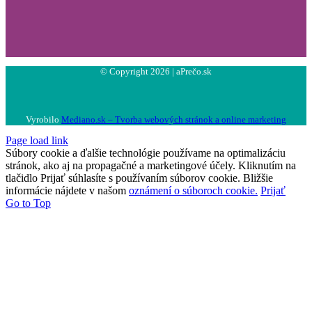
© Copyright 2026 | aPrečo.sk
Vyrobilo
Mediano.sk – Tvorba webových stránok a online marketing
Page load link
Súbory cookie a ďalšie technológie používame na optimalizáciu
stránok, ako aj na propagačné a marketingové účely. Kliknutím na
tlačidlo Prijať súhlasíte s používaním súborov cookie. Bližšie
informácie nájdete v našom
oznámení o súboroch cookie.
Prijať
Go to Top