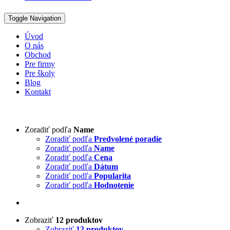
Toggle Navigation
Úvod
O nás
Obchod
Pre firmy
Pre školy
Blog
Kontakt
Zoradiť podľa
Name
Zoradiť podľa
Predvolené poradie
Zoradiť podľa
Name
Zoradiť podľa
Cena
Zoradiť podľa
Dátum
Zoradiť podľa
Popularita
Zoradiť podľa
Hodnotenie
Zobraziť
12 produktov
Zobraziť
12 produktov