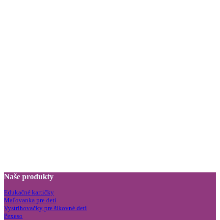
Naše produkty
Edukačné kartičky
Maľovanka pre deti
Vystrihovačky pre šikovné deti
Pexeso